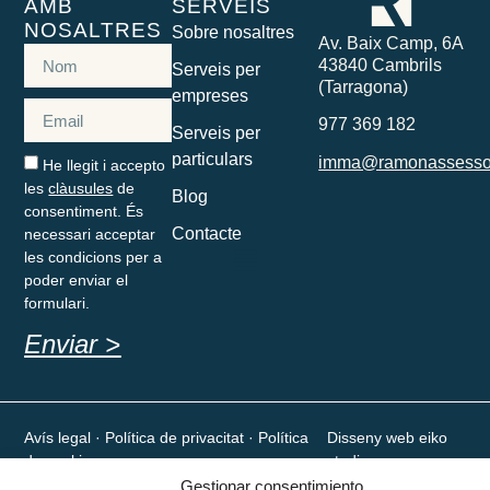
AMB
SERVEIS
NOSALTRES
Sobre nosaltres
Av. Baix Camp, 6A
43840 Cambrils
Serveis per
(Tarragona)
empreses
977 369 182
Serveis per
particulars
imma@ramonassesso
He llegit i accepto
les
clàusules
de
Blog
consentiment. És
Contacte
necessari acceptar
les condicions per a
poder enviar el
formulari.
Enviar >
Avís legal
· Política de privacitat · Política
Disseny web eiko
de cookies
studio
Gestionar consentimiento