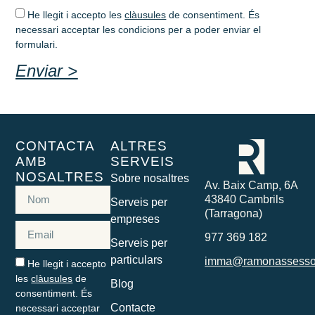
He llegit i accepto les
clàusules
de consentiment. És
necessari acceptar les condicions per a poder enviar el
formulari.
Enviar >
CONTACTA
ALTRES
AMB
SERVEIS
NOSALTRES
Sobre nosaltres
Av. Baix Camp, 6A
43840 Cambrils
Serveis per
(Tarragona)
empreses
977 369 182
Serveis per
particulars
imma@ramonassesso
He llegit i accepto
les
clàusules
de
Blog
consentiment. És
Contacte
necessari acceptar