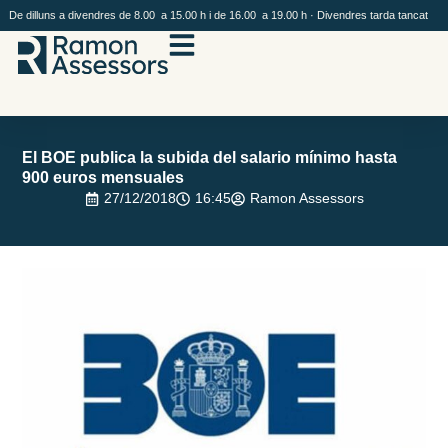
De dilluns a divendres de 8.00 a 15.00 h i de 16.00 a 19.00 h · Divendres tarda tancat
El BOE publica la subida del salario mínimo hasta
900 euros mensuales
27/12/2018
16:45
Ramon Assessors