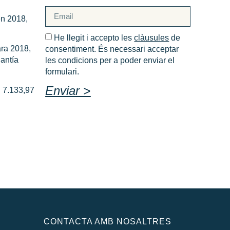
en 2018,
He llegit i accepto les
clàusules
de
ara 2018,
consentiment. És necessari acceptar
uantía
les condicions per a poder enviar el
formulari.
Enviar >
n 7.133,97
CONTACTA AMB NOSALTRES