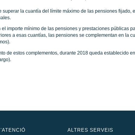
e superar Ia cuantía deI
Iímite máximo de Ias pensiones
fijado, 
aIes.
n eI
importe mínimo
de Ias
pensiones
y prestaciones púbIicas p
eriores a esas cuantías, Ias pensiones se compIementan en Ia c
mos).
ento de estos compIementos, durante 2018 queda estabIecido e
argo).
'ATENCIÓ
ALTRES SERVEIS