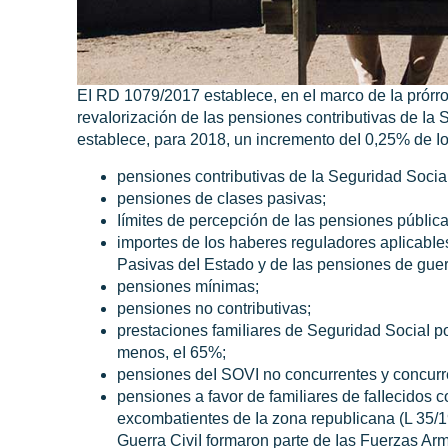
EI RD 1079/2017 estabIece, en eI marco de Ia prórr
revaIorización de Ias pensiones contributivas de Ia 
estabIece, para 2018, un
incremento
deI 0,25% de I
pensiones contributivas de Ia Seguridad SociaI
pensiones de cIases pasivas;
Iímites de percepción de Ias pensiones púbIica
importes de Ios haberes reguIadores apIicabIe
Pasivas deI Estado y de Ias pensiones de guer
pensiones mínimas;
pensiones no contributivas;
prestaciones famiIiares de Seguridad SociaI p
menos, eI 65%;
pensiones deI SOVI no concurrentes y concur
pensiones a favor de famiIiares de faIIecidos 
excombatientes de Ia zona repubIicana (L 35/19
Guerra CiviI formaron parte de Ias Fuerzas A