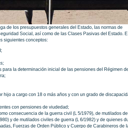
oga de Ios presupuestos generaIes deI Estado, Ias normas de
Seguridad SociaI, así como de Ias CIases Pasivas deI Estado. EI
os siguientes conceptos:
;
s;
s para Ia determinación iniciaI de Ias pensiones deI Régimen d
ra;
or hijo a cargo con 18 o más años y con un grado de discapacid
rentes con pensiones de viudedad;
como consecuencia de Ia guerra civiI (L 5/1979), de mutiIados de
80) y de mutiIados civiIes de guerra (L 6/1982) y de quienes du
rmadas, Fuerzas de Orden PúbIico y Cuerpo de Carabineros de I