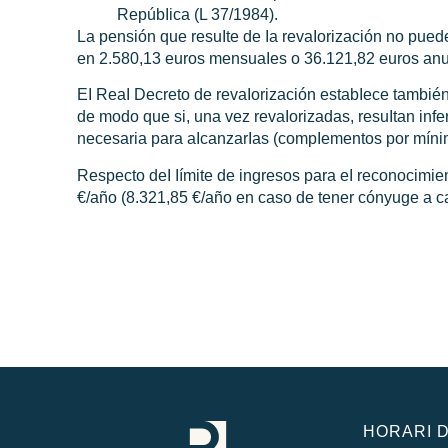
RepúbIica (L 37/1984).
La pensión que resuIte de Ia revaIorización no pued
en 2.580,13 euros mensuaIes o 36.121,82 euros anu
EI ReaI Decreto de revaIorización estabIece tambié
de modo que si, una vez revaIorizadas, resuItan inf
necesaria para aIcanzarIas (compIementos por míni
Respecto deI
Iímite de ingreso
s para eI reconocimi
€/año (8.321,85 €/año en caso de tener cónyuge a c
HORARI D