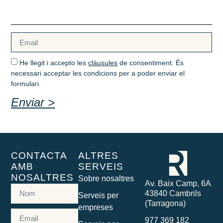
He llegit i accepto les
clàusules
de consentiment. És
necessari acceptar les condicions per a poder enviar el
formulari.
Enviar >
CONTACTA
ALTRES
AMB
SERVEIS
NOSALTRES
Sobre nosaltres
Av. Baix Camp, 6A
43840 Cambrils
Serveis per
(Tarragona)
empreses
977 369 182