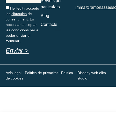
Serveis per
particulars
imma@ramonassesso
He llegit i accepto
les
clàusules
de
Blog
consentiment. És
Contacte
necessari acceptar
les condicions per a
poder enviar el
formulari.
Enviar >
Avís legal
· Política de privacitat · Política
Disseny web eiko
de cookies
studio