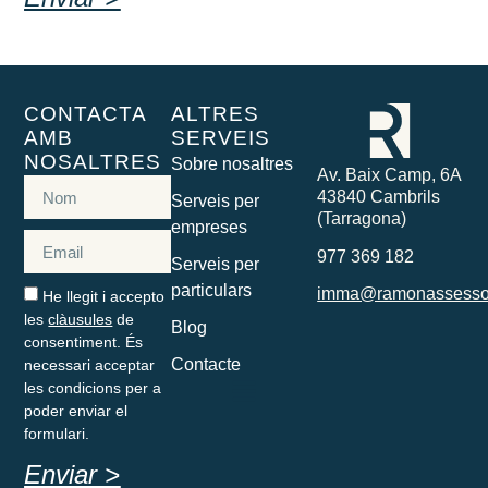
CONTACTA
ALTRES
AMB
SERVEIS
NOSALTRES
Sobre nosaltres
Av. Baix Camp, 6A
43840 Cambrils
Serveis per
(Tarragona)
empreses
977 369 182
Serveis per
particulars
imma@ramonassesso
He llegit i accepto
les
clàusules
de
Blog
consentiment. És
Contacte
necessari acceptar
les condicions per a
poder enviar el
formulari.
Enviar >