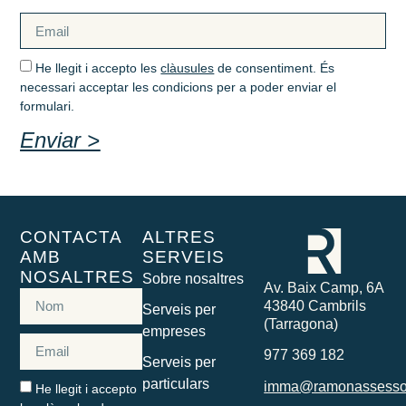
He llegit i accepto les
clàusules
de consentiment. És
necessari acceptar les condicions per a poder enviar el
formulari.
Enviar >
CONTACTA
ALTRES
AMB
SERVEIS
NOSALTRES
Sobre nosaltres
Av. Baix Camp, 6A
43840 Cambrils
Serveis per
(Tarragona)
empreses
977 369 182
Serveis per
particulars
imma@ramonassesso
He llegit i accepto