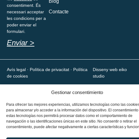
Blog
consentiment. És
Contacte
necessari acceptar
les condicions per a
poder enviar el
formulari.
Enviar >
Avís legal
· Política de privacitat · Política
Disseny web eiko
de cookies
studio
Gestionar consentimiento
Para ofrecer las mejores experiencias, utilizamos tecnologías como las cookie
para almacenar y/o acceder a la información del dispositivo. El consentimiento
estas tecnologías nos permitirá procesar datos como el comportamiento de
navegación o las identificaciones únicas en este sitio. No consentir o retirar el
consentimiento, puede afectar negativamente a ciertas características y funcio