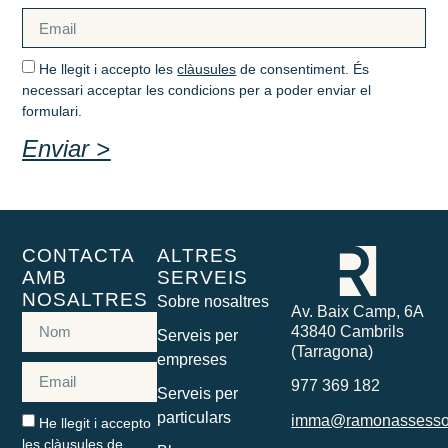
He llegit i accepto les
clàusules
de consentiment. És
necessari acceptar les condicions per a poder enviar el
formulari.
Enviar >
CONTACTA
ALTRES
AMB
SERVEIS
NOSALTRES
Sobre nosaltres
Av. Baix Camp, 6A
43840 Cambrils
Serveis per
(Tarragona)
empreses
977 369 182
Serveis per
particulars
imma@ramonassesso
He llegit i accepto
les
clàusules
de